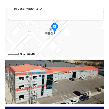
경기도 화성시 팔탄면 버들로1362번길 53-55                
Tel : 031-468-7312
50m