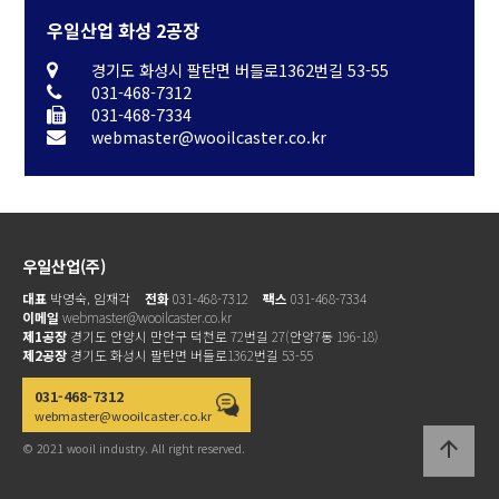
우일산업 화성 2공장
경기도 화성시 팔탄면 버들로1362번길 53-55
031-468-7312
031-468-7334
webmaster@wooilcaster.co.kr
우일산업(주)
대표
박영숙, 임재각
전화
031-468-7312
팩스
031-468-7334
이메일
webmaster@wooilcaster.co.kr
제1공장
경기도 안양시 만안구 덕천로 72번길 27(안양7동 196-18)
제2공장
경기도 화성시 팔탄면 버들로1362번길 53-55
031-468-7312
webmaster@wooilcaster.co.kr
arrow_upward
© 2021 wooil industry. All right reserved.