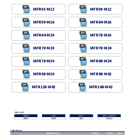
MFR53-M12
MFR59-M12
MFR59-M16
MFR64-M16
MFR64-M20
MFR78-M16
MFR78-M20
MFR78-M24
MFR78-M30
MFR98-M24
MFR98-M30
MFR98-M42
MFR128-M42
MFR148-M42
⊙ 재질 (Material)
DIMENSIONS(m/m)
MATERIALS
표면처리
허용하중