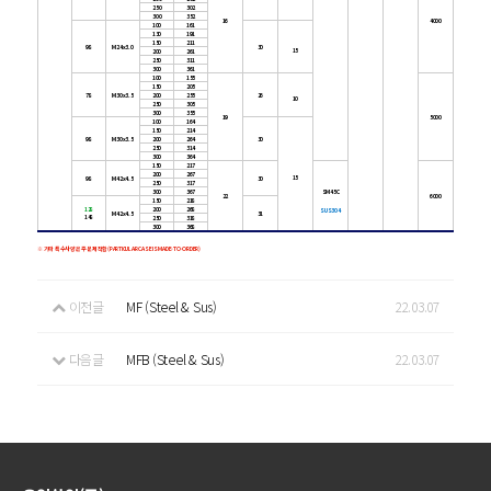
250
302
300
352
16
4000
100
161
130
191
150
211
98
M24x3.0
30
15
200
261
250
311
300
361
100
155
150
205
78
M30x3.5
200
255
26
10
250
305
300
355
19
5000
100
164
150
214
98
M30x3.5
200
264
30
250
314
300
364
150
217
200
267
15
98
M42x4.5
30
250
317
300
367
SM45C
22
6000
150
218
128
200
268
SUS304
M42x4.5
31
148
250
318
300
368
※ 기타 특수사양은 주문제작함(PARTICULAR CASE IS MADE-TO-ORDER)
이전글
MF (Steel & Sus)
22.03.07
다음글
MFB (Steel & Sus)
22.03.07