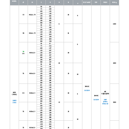
MODEL
Ø
M
S
H
N
B
BOLT&NUT
하부
FINSH
4EA/kg
​P
50
80
75
105
100
130
125
155
53
M12x1.75
16
6
150
180
200
230
250
280
300
330
8
1000
50
84
75
109
100
134
125
159
59
M12x1.75
18
150
184
200
234
250
284
300
334
50
87
8
75
112
100
137
130
167
59
M16x2.0
150
187
19
64
180
217
200
237
250
287
300
337
10
2000
50
96
75
121
100
146
130
176
78
M16x2.0
150
196
26
10
180
226
200
246
250
296
300
346
80
120
SM10C
100
140
130
170
SUS304
MF
150
190
MFR
64
M20x2.5
19
니켈도금(Ni)
8
180
220
(STEEL)
SM45C
200
240
250
290
SUS304
SMF
SMFR
300
340
산처리
13
3000
(SUS
)
80
129
(Natural)
100
149
130
179
150
199
78
M20x2.5
26
180
229
200
249
250
299
10
300
349
100
152
130
182
150
202
78
M24x3.0
26
200
252