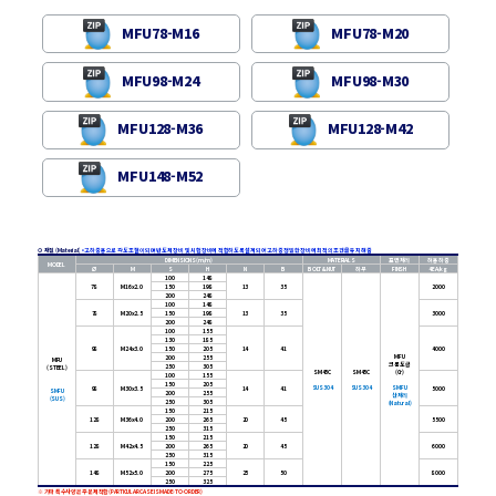
MFU78-M16
MFU78-M20
MFU98-M24
MFU98-M30
MFU128-M36
MFU128-M42
MFU148-M52
⊙ 재질 (Material)
•
고하중용으로
각도 조절이 되며 반도체 장비 및 시험장비에 적합하도록 설계되어 고하중 정밀한 장비에 최적의 조건을 유지해줌
DIMENSIONS(m/m)
MATERIALS
표면처리
허용하중
MODEL
Ø
M
S
H
N
B
BOLT&NUT
하부
FINSH
4EA/kg
100
148
78
M16x2.0
150
198
13
35
2000
200
248
100
148
78
M20x2.5
150
198
13
35
3000
200
248
100
155
130
185
98
M24x3.0
150
205
14
41
4000
MFU
200
255
MFU
크롬도금
250
305
(STEEL)
SM45C
SM45C
(Cr)
100
155
150
205
SUS3
0
4
SUS30
4
SMFU
98
M30x3.5
14
41
5000
SMFU
200
255
산처리
(SUS)
250
305
(Natural)
150
215
128
M36x4.0
200
265
20
45
5500
250
315
150
215
128
M42x4.5
200
265
20
45
6000
250
315
150
225
148
M52x5.0
200
275
25
50
8000
250
325
※ 기타 특수사양은 주문제작함(PARTICULAR CASE IS MADE-TO-ORDER)