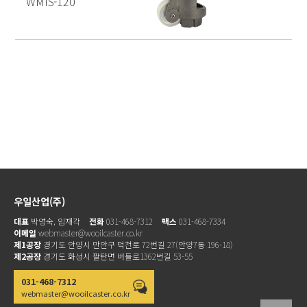
WMIS-120
우일산업(주)
대표
박영숙, 임재각
전화
031-468-7312
팩스
031-468-7334
이메일
webmaster@wooilcaster.co.kr
제1공장
경기도 안양시 만안구 덕천로 72번길 27(안양7동 196-18)
제2공장
경기도 화성시 팔탄면 버들로1362번길 53-55
031-468-7312
webmaster@wooilcaster.co.kr