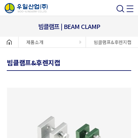
빔클램프 | BEAM CLAMP
헤더설정
제품소개
빔클램프&후렌지캡
빔클램프&후렌지캡