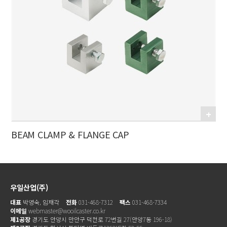
BEAM CLAMP & FLANGE CAP
우일산업(주)
대표
박영숙, 임재각
전화
031-468-7312
팩스
031-468-7334
이메일
webmaster@wooilcaster.co.kr
제1공장
경기도 안양시 만안구 덕천로 72번길 27(안양7동 196-18)