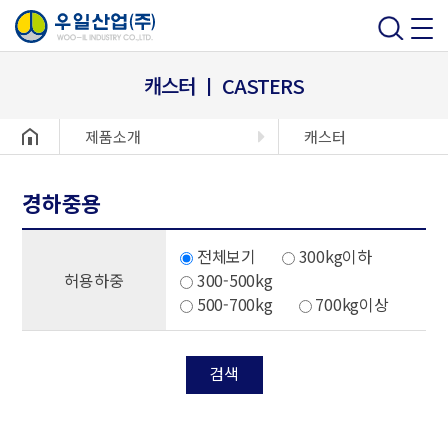
캐스터 ㅣ CASTERS
헤더설정
제품소개
캐스터
경하중용
전체보기
300kg이하
허용하중
300-500kg
500-700kg
700kg이상
검색