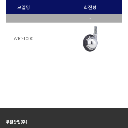
모델명
회전형
-
WIC-1000
우일산업(주)