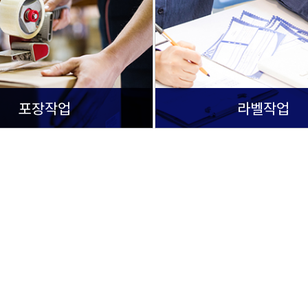
포장작업
라벨작업