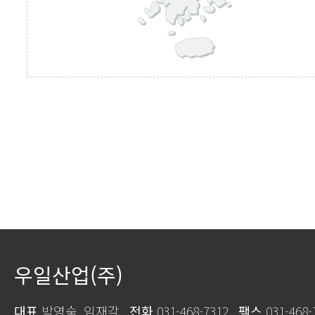
우일산업(주)
대표
박영숙, 임재각
전화
031-468-7312
팩스
031-468-