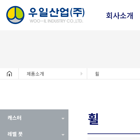
회사소개
헤더설정
제품소개
휠
휠
캐스터
레벨 풋