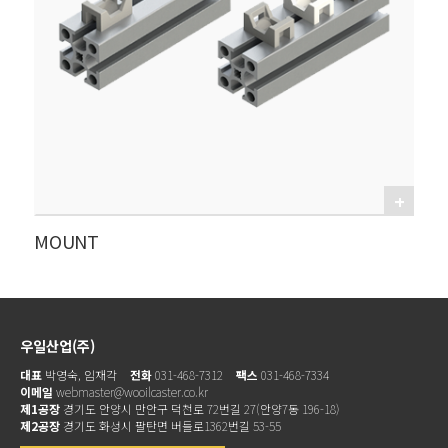
MOUNT
우일산업(주)
대표
박영숙, 임재각
전화
031-468-7312
팩스
031-468-7334
이메일
webmaster@wooilcaster.co.kr
제1공장
경기도 안양시 만안구 덕천로 72번길 27(안양7동 196-18)
제2공장
경기도 화성시 팔탄면 버들로1362번길 53-55