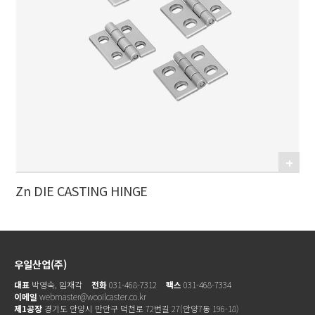
Zn DIE CASTING HINGE
우일산업(주)
대표
박영숙, 임재각
전화
031-468-7312
팩스
031-468-7334
이메일
webmaster@wooilcaster.co.kr
제1공장
경기도 안양시 만안구 덕천로 72번길 27(안양7동 196-18)