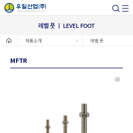
레벨 풋 ㅣ LEVEL FOOT
헤더설정
제품소개
레벨 풋
MFTR