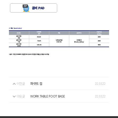
콤비 PAD
⊙ 재원 (Specifcation)
CHANNEL
허용하중
MODEL
재질
표면처리
규격
1EA/Kg
콤비 PAD
60x30
2000
50W
콤비 PAD
닥타일 주물
흑색도장
75x45
3000
75W
(FCD-45)
(Black painting)
콤비 PAD
100x50
4000
100W
•
용도 : C형강 CHANNEL에 결합하여 높낮이 조절 및 흔들림 방지용으로 사용
이전글
파렛트 컵
22.03.22
다음글
WORK TABLE FOOT BASE
22.03.22