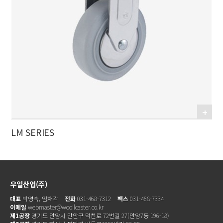
LM SERIES
우일산업(주)
대표
박영숙, 임재각
전화
031-468-7312
팩스
031-468-7334
이메일
webmaster@wooilcaster.co.kr
제1공장
경기도 안양시 만안구 덕천로 72번길 27(안양7동 196-18)