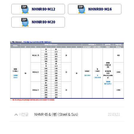
NHNR80-M12
NHNR80-M16
NHNR80-M20
⊙ 재질 (Material)
•
각도조절기능이 있어 바닥경사면 사용에 용이
DIMENSIONS(m/m)
MATERIALS
표면처리
허용하중
MODEL
Ø
M
S
H
N
B
BOLT&NUT
하부(STEEL)
FINSH
4EA/kg
50
88
75
113
100
138
M12x1.75
10
600
125
163
150
188
200
238
NHNR
50
90
니켈도금
75
115
(Ni)
100
140
NHNR
4t
130
170
(STEEL)
SM10C
(SPHC)
흑색분체
M16x2.0
12
1000
80
150
190
28
도장
SNHNR
SUS304
4t
(Black paintin
180
220
(SUS)
(SUS304)
g)
200
240
250
290
SNHNR
80
123
포리싱(PL)
100
143
130
173
M20x2.5
150
193
15
1500
180
223
200
243
250
293
※ 기타 특수사양은 주문제작함(PARTICULAR CASE IS MADE-TO-ORDER)
이전글
NHNR-65 & (평) (Steel & Sus)
22.03.21