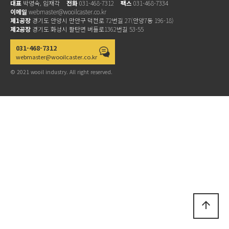
대표
박영숙, 임재각
전화
031-468-7312
팩스
031-468-7334
이메일
webmaster@wooilcaster.co.kr
제1공장
경기도 안양시 만안구 덕천로 72번길 27(안양7동 196-18)
제2공장
경기도 화성시 팔탄면 버들로1362번길 53-55
031-468-7312
webmaster@wooilcaster.co.kr
© 2021 wooil industry. All right reserved.
arrow_upward