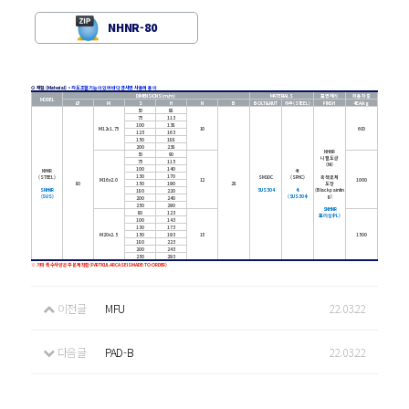
NHNR-80
⊙ 재질 (Material)
•
각도조절기능이 있어 바닥경사면 사용에 용이
DIMENSIONS(m/m)
MATERIALS
표면처리
허용하중
MODEL
Ø
M
S
H
N
B
BOLT&NUT
하부(STEEL)
FINSH
4EA/kg
50
88
75
113
100
138
M12x1.75
10
600
125
163
150
188
200
238
NHNR
50
90
니켈도금
75
115
(Ni)
100
140
NHNR
4t
130
170
(STEEL)
SM10C
(SPHC)
흑색분체
M16x2.0
12
1000
80
150
190
28
도장
SNHNR
SUS304
4t
(Black paintin
180
220
(SUS)
(SUS304)
g)
200
240
250
290
SNHNR
80
123
포리싱(PL)
100
143
130
173
M20x2.5
150
193
15
1500
180
223
200
243
250
293
※ 기타 특수사양은 주문제작함(PARTICULAR CASE IS MADE-TO-ORDER)
이전글
MFU
22.03.22
다음글
PAD-B
22.03.22