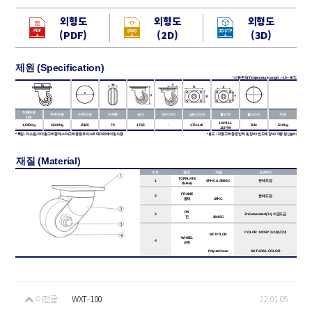
외형도
외형도
외형도
(PDF)
(2D)
(3D)
제원 (Specification)
* 사용온도(Temperature range) : -10 ~ 90℃
허용하중
추천하중
바퀴외경
바퀴폭
높이
센터거리
상판사이즈
홀간격
홀사이즈
자중
1EA
148*111
1,500Kg
4,500Kg
Ø125
70
176.5
-
175x140
Ø14
5.18kg
132*99
* 특징 :
저소음, 저마찰 고하중 캐스터
/고하중용 트러스트 테이퍼
베어링 사용
* 용도 :
각종 고하중 운반차 및 장비
/ 반도체 장비 / 각종 생산설비
재질 (Material)
번 호
품 명
재 질
표면처리
TOP PLATE
1
SPHC & SM45C
분체도장
취부판
FRAME
2
분체도장
몸체
SPHC
PIN
3
Zn Galvanized(3+)
아연도금
핀
SM45C
COLOR : IVORY 아이보리색
MC NYLON
WHEEL
4
바퀴
Polyurethane
NATURAL COLOR
이전글
WXT-100
22.01.05