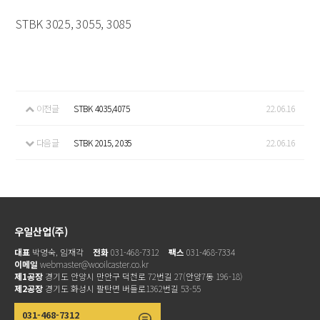
STBK 3025, 3055, 3085
이전글
STBK 4035,4075
22.06.16
다음글
STBK 2015, 2035
22.06.16
우일산업(주)
대표
박영숙, 임재각
전화
031-468-7312
팩스
031-468-7334
이메일
webmaster@wooilcaster.co.kr
제1공장
경기도 안양시 만안구 덕천로 72번길 27(안양7동 196-18)
제2공장
경기도 화성시 팔탄면 버들로1362번길 53-55
031-468-7312