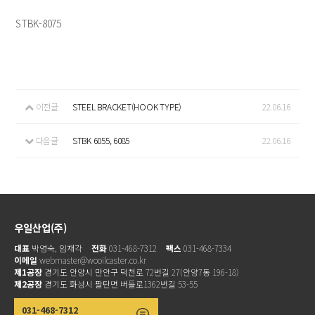
STBK-8075
이전글
STEEL BRACKET(HOOK TYPE)
22.06.16
다음글
STBK 6055, 6085
22.06.16
우일산업(주)
대표
박영숙, 임재각
전화
031-468-7312
팩스
031-468-7334
이메일
webmaster@wooilcaster.co.kr
제1공장
경기도 안양시 만안구 덕천로 72번길 27(안양7동 196-18)
제2공장
경기도 화성시 팔탄면 버들로1362번길 53-55
031-468-7312